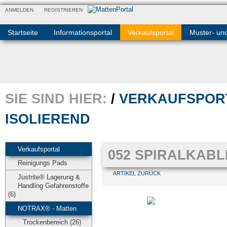
ANMELDEN
REGISTRIEREN
Startseite
Informationsportal
Verkaufsportal
Muster- un
SIE SIND HIER:
/
VERKAUFSPOR
ISOLIEREND
Verkaufsportal
052 SPIRALKAB
Reinigungs Pads
ARTIKEL ZURÜCK
Justrite® Lagerung &
Handling Gefahrenstoffe
(6)
NOTRAX® - Matten
Trockenbereich (26)