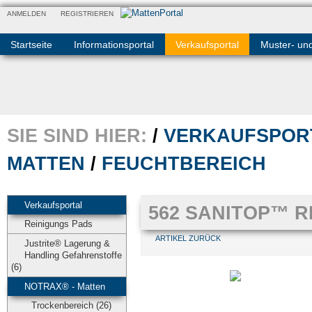
ANMELDEN
REGISTRIEREN
Startseite
Informationsportal
Verkaufsportal
Muster- un
SIE SIND HIER:
/
VERKAUFSPOR
MATTEN
/
FEUCHTBEREICH
Verkaufsportal
562 SANITOP™ R
Reinigungs Pads
ARTIKEL ZURÜCK
Justrite® Lagerung &
Handling Gefahrenstoffe
(6)
NOTRAX® - Matten
Trockenbereich (26)