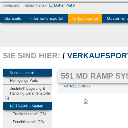
ANMELDEN
REGISTRIEREN
Startseite
Informationsportal
Verkaufsportal
Muster- un
SIE SIND HIER:
/
VERKAUFSPOR
Verkaufsportal
551 MD RAMP SY
Reinigungs Pads
ARTIKEL ZURÜCK
Justrite® Lagerung &
Handling Gefahrenstoffe
(6)
NOTRAX® - Matten
Trockenbereich (26)
Feuchtbereich (20)