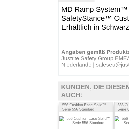
MD Ramp System™ Ni
SafetyStance™ Cus
Erhältlich in Schwar
Angaben gemäß Produkts
Justrite Safety Group EMEA
Niederlande | saleseu@just
KUNDEN, DIE DIESE
AUCH:
556 Cushion Ease Solid™
556 Cu
Serie 556 Standard
Serie 