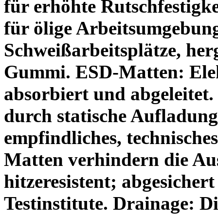
für erhöhte Rutschfestigke
für ölige Arbeitsumgebun
Schweißarbeitsplätze, herg
Gummi.
ESD-Matten:
Ele
absorbiert und abgeleitet.
durch statische Aufladung
empfindliches, technische
Matten verhindern die Au
hitzeresistent; abgesicher
Testinstitute.
Drainage:
Di